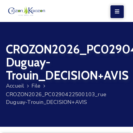
LA
MAIRIE
CROZON2026_PC02904
VIE
LOCALE
Duguay-
VIE
Trouin_DECISION+AVIS
SOCIALE
Accueil
File
TERRE
CROZON2026_PC0290422500103_rue
ET
Duguay-Trouin_DECISION+AVIS
MER
VOS
DÉMARCHES