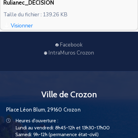
Rulianec_DECISION
CONTACT
Taille du fichier : 139.26 KB
Visionner
Facebook
IntraMuros Crozon
Ville de Crozon
Place Léon Blum, 29160 Crozon
Heures d'ouverture :
Lundi au vendredi: 8h45-12h et 13h30-17h00
Samedi: 9h-12h (permanence état-civil)