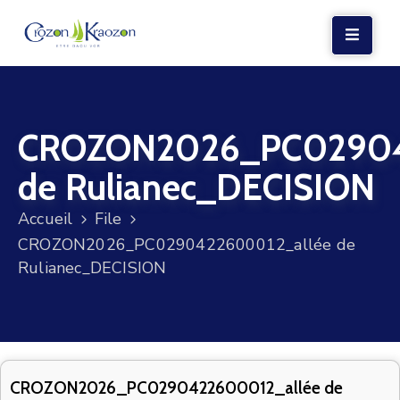
LA
MAIRIE
CROZON2026_PC02904
VIE
LOCALE
de Rulianec_DECISION
VIE
Accueil
File
SOCIALE
CROZON2026_PC0290422600012_allée de
TERRE
Rulianec_DECISION
ET
MER
VOS
DÉMARCHES
CROZON2026_PC0290422600012_allée de