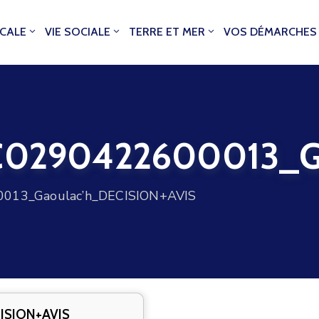
OCALE
VIE SOCIALE
TERRE ET MER
VOS DÉMARCHES
290422600013_Ga
13_Gaoulac’h_DECISION+AVIS
ISION+AVIS