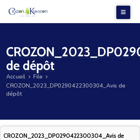
LA
MAIRIE
CROZON_2023_DP0290
VIE
LOCALE
de dépôt
VIE
Accueil
File
SOCIALE
CROZON_2023_DP0290422300304_Avis de
TERRE
dépôt
ET
MER
VOS
DÉMARCHES
CROZON_2023_DP0290422300304_Avis de