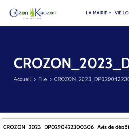
LA MAIRIE
VIE L
CROZON_2023_DP
Accueil
File
CROZON_2023_DP0290422300
CROZON_2023_DP0290422300306_Avis de dépô