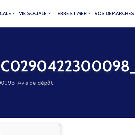
OCALE
VIE SOCIALE
TERRE ET MER
VOS DÉMARCHES
0290422300098_Av
098_Avis de dépôt
t