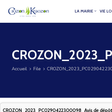
LA MAIRIE
VIE L
CROZON_2023_PC
Accueil
File
CROZON_2023_PC0290422300
CROZON_2023_PC0290422300098_Avis de dépô