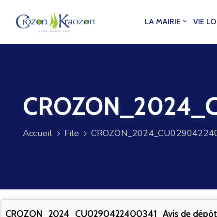
LA MAIRIE
VIE L
CROZON_2024_CU
Accueil
File
CROZON_2024_CU0290422400
CROZON_2024_CU0290422400341_Avis de dépôt