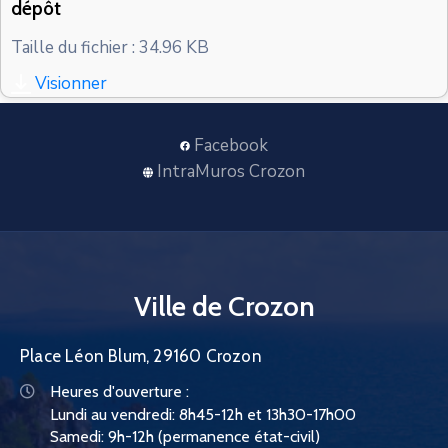
dépôt
CONTACT
Taille du fichier : 34.96 KB
Visionner
Facebook
IntraMuros Crozon
Ville de Crozon
Place Léon Blum, 29160 Crozon
Heures d'ouverture :
Lundi au vendredi: 8h45-12h et 13h30-17h00
Samedi: 9h-12h (permanence état-civil)