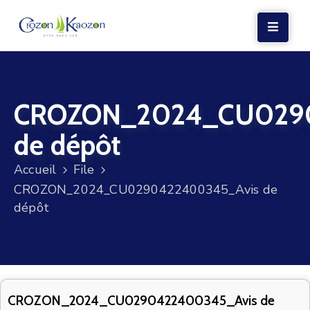
LA
MAIRIE
CROZON_2024_CU0290
VIE
LOCALE
de dépôt
VIE
Accueil
File
SOCIALE
CROZON_2024_CU0290422400345_Avis de
TERRE
dépôt
ET
MER
VOS
DÉMARCHES
CROZON_2024_CU0290422400345_Avis de