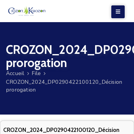
LA
MAIRIE
CROZON_2024_DP0290
VIE
LOCALE
prorogation
VIE
Accueil
File
SOCIALE
CROZON_2024_DP0290422100120_Décision
TERRE
prorogation
ET
MER
VOS
DÉMARCHES
CROZON_2024_DP0290422100120_Décision