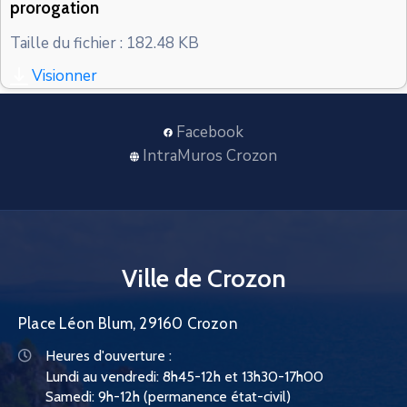
prorogation
CONTACT
Taille du fichier : 182.48 KB
Visionner
Facebook
IntraMuros Crozon
Ville de Crozon
Place Léon Blum, 29160 Crozon
Heures d'ouverture :
Lundi au vendredi: 8h45-12h et 13h30-17h00
Samedi: 9h-12h (permanence état-civil)