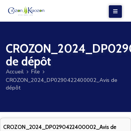
LA
MAIRIE
CROZON_2024_DP029
VIE
LOCALE
de dépôt
VIE
Accueil
File
SOCIALE
CROZON_2024_DP0290422400002_Avis de
TERRE
dépôt
ET
MER
VOS
DÉMARCHES
CROZON_2024_DP0290422400002_Avis de