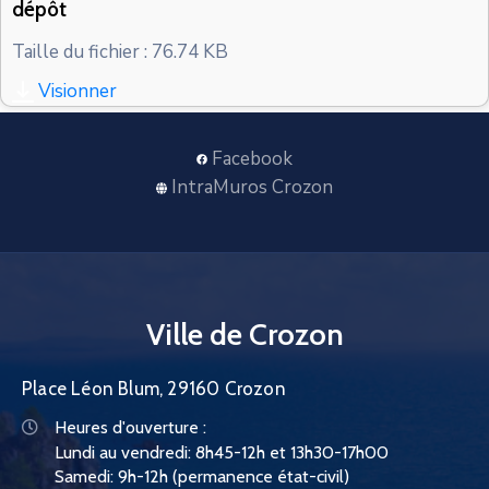
dépôt
CONTACT
Taille du fichier : 76.74 KB
Visionner
Facebook
IntraMuros Crozon
Ville de Crozon
Place Léon Blum, 29160 Crozon
Heures d'ouverture :
Lundi au vendredi: 8h45-12h et 13h30-17h00
Samedi: 9h-12h (permanence état-civil)