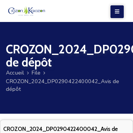
LA
MAIRIE
CROZON_2024_DP029
VIE
LOCALE
de dépôt
VIE
Accueil
File
SOCIALE
CROZON_2024_DP0290422400042_Avis de
TERRE
dépôt
ET
MER
VOS
DÉMARCHES
CROZON_2024_DP0290422400042_Avis de