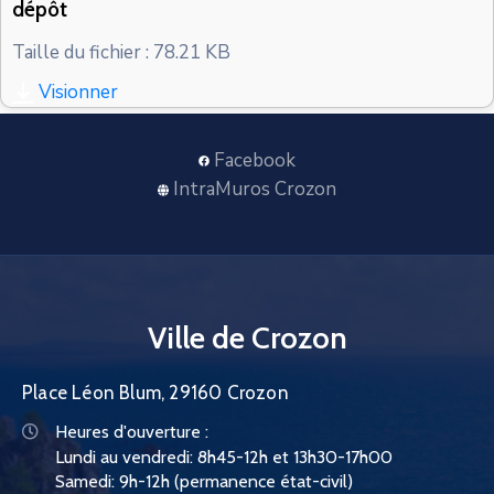
dépôt
CONTACT
Taille du fichier : 78.21 KB
Visionner
Facebook
IntraMuros Crozon
Ville de Crozon
Place Léon Blum, 29160 Crozon
Heures d'ouverture :
Lundi au vendredi: 8h45-12h et 13h30-17h00
Samedi: 9h-12h (permanence état-civil)