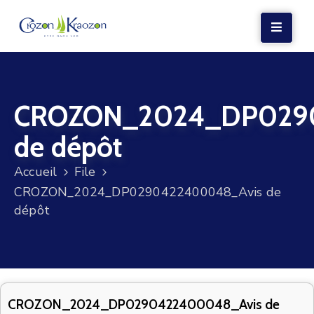
LA
MAIRIE
CROZON_2024_DP029
VIE
LOCALE
de dépôt
VIE
Accueil
File
SOCIALE
CROZON_2024_DP0290422400048_Avis de
TERRE
dépôt
ET
MER
VOS
DÉMARCHES
CROZON_2024_DP0290422400048_Avis de