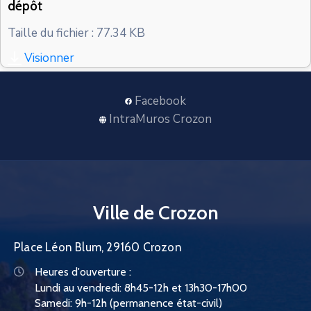
dépôt
CONTACT
Taille du fichier : 77.34 KB
Visionner
Facebook
IntraMuros Crozon
Ville de Crozon
Place Léon Blum, 29160 Crozon
Heures d'ouverture :
Lundi au vendredi: 8h45-12h et 13h30-17h00
Samedi: 9h-12h (permanence état-civil)