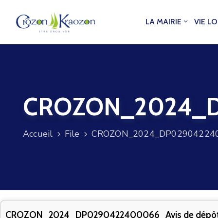
LA MAIRIE
VIE L
CROZON_2024_DP
Accueil
File
CROZON_2024_DP0290422400
CROZON_2024_DP0290422400066_Avis de dépô