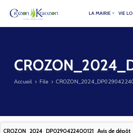
LA MAIRIE
VIE L
CROZON_2024_DP
Accueil
File
CROZON_2024_DP0290422400
CROZON_2024_DP0290422400121_Avis de dépôt