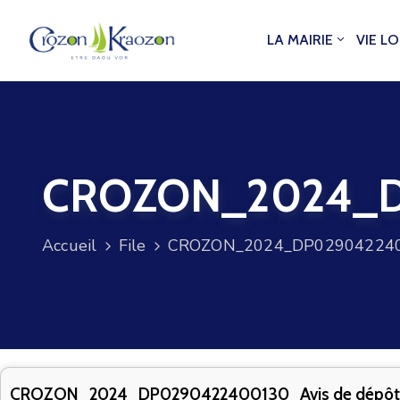
LA MAIRIE
VIE L
CROZON_2024_DP
Accueil
File
CROZON_2024_DP0290422400
CROZON_2024_DP0290422400130_Avis de dépôt