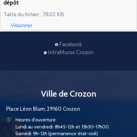
dépôt
CONTACT
Taille du fichier : 78.02 KB
Visionner
Facebook
IntraMuros Crozon
Ville de Crozon
Place Léon Blum, 29160 Crozon
Heures d'ouverture :
Lundi au vendredi: 8h45-12h et 13h30-17h00
Samedi: 9h-12h (permanence état-civil)