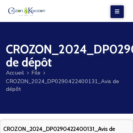
LA
MAIRIE
CROZON_2024_DP0290
VIE
LOCALE
de dépôt
VIE
Accueil
File
SOCIALE
CROZON_2024_DP0290422400131_Avis de
TERRE
dépôt
ET
MER
VOS
DÉMARCHES
CROZON_2024_DP0290422400131_Avis de