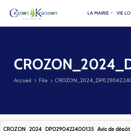
LA MAIRIE
VIE L
CROZON_2024_DP
Accueil
File
CROZON_2024_DP0290422400
CROZON_2024_DP0290422400135_Avis de dépôt