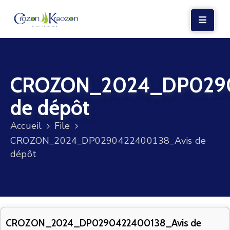
LA
MAIRIE
CROZON_2024_DP0290
VIE
LOCALE
de dépôt
VIE
Accueil
File
SOCIALE
CROZON_2024_DP0290422400138_Avis de
TERRE
dépôt
ET
MER
VOS
DÉMARCHES
CROZON_2024_DP0290422400138_Avis de