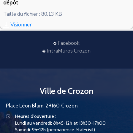
dépôt
CONTACT
Taille du fichier : 80.13 KB
Visionner
Facebook
IntraMuros Crozon
Ville de Crozon
Place Léon Blum, 29160 Crozon
Heures d'ouverture :
Lundi au vendredi: 8h45-12h et 13h30-17h00
Samedi: 9h-12h (permanence état-civil)