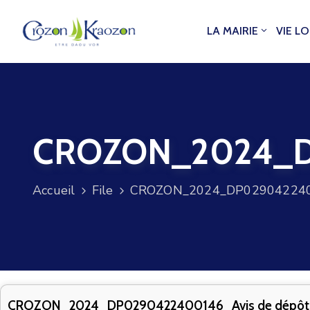
LA MAIRIE
VIE L
CROZON_2024_DP
Accueil
File
CROZON_2024_DP0290422400
CROZON_2024_DP0290422400146_Avis de dépôt