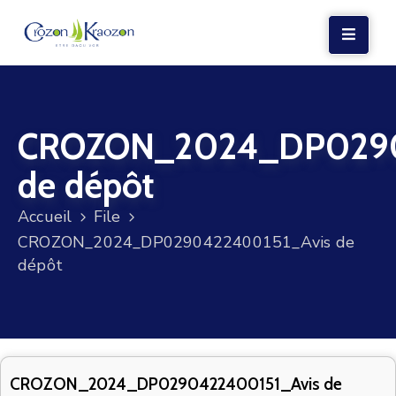
LA
MAIRIE
CROZON_2024_DP0290
VIE
LOCALE
de dépôt
VIE
Accueil
File
SOCIALE
CROZON_2024_DP0290422400151_Avis de
TERRE
dépôt
ET
MER
VOS
DÉMARCHES
CROZON_2024_DP0290422400151_Avis de