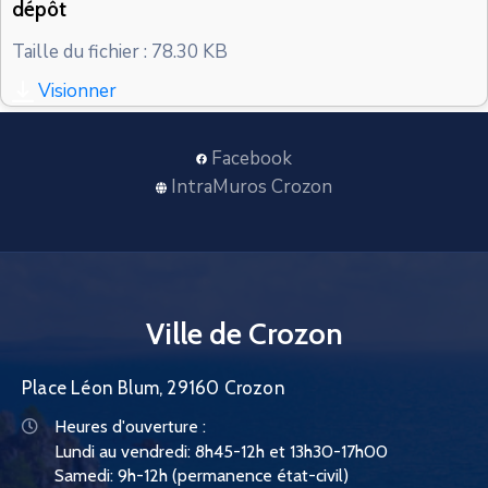
dépôt
CONTACT
Taille du fichier : 78.30 KB
Visionner
Facebook
IntraMuros Crozon
Ville de Crozon
Place Léon Blum, 29160 Crozon
Heures d'ouverture :
Lundi au vendredi: 8h45-12h et 13h30-17h00
Samedi: 9h-12h (permanence état-civil)