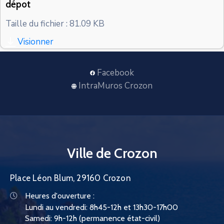
dépot
CONTACT
Taille du fichier : 81.09 KB
Visionner
Facebook
IntraMuros Crozon
Ville de Crozon
Place Léon Blum, 29160 Crozon
Heures d'ouverture :
Lundi au vendredi: 8h45-12h et 13h30-17h00
Samedi: 9h-12h (permanence état-civil)