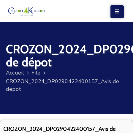
LA
MAIRIE
CROZON_2024_DP0290
VIE
LOCALE
de dépot
VIE
Accueil
File
SOCIALE
CROZON_2024_DP0290422400157_Avis de
TERRE
dépot
ET
MER
VOS
DÉMARCHES
CROZON_2024_DP0290422400157_Avis de