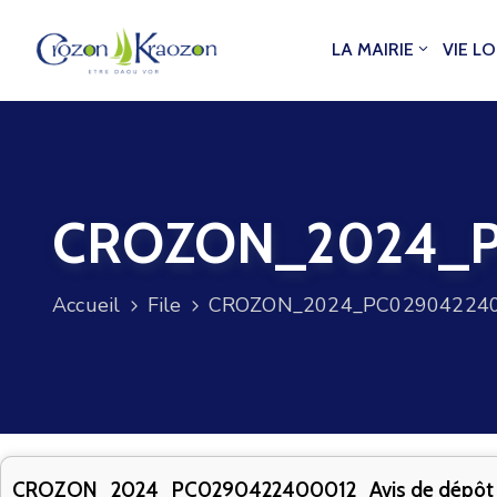
LA MAIRIE
VIE L
CROZON_2024_PC
Accueil
File
CROZON_2024_PC0290422400
CROZON_2024_PC0290422400012_Avis de dépôt