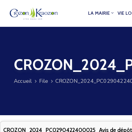
LA MAIRIE
VIE L
CROZON_2024_PC
Accueil
File
CROZON_2024_PC0290422400
CROZON_2024_PC0290422400025_Avis de dépôt