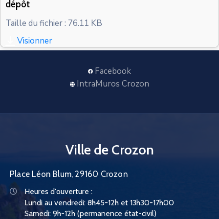
dépôt
CONTACT
Taille du fichier : 76.11 KB
Visionner
Facebook
IntraMuros Crozon
Ville de Crozon
Place Léon Blum, 29160 Crozon
Heures d'ouverture :
Lundi au vendredi: 8h45-12h et 13h30-17h00
Samedi: 9h-12h (permanence état-civil)