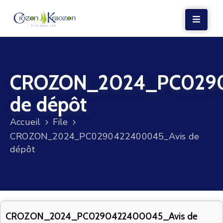
LA
MAIRIE
CROZON_2024_PC029
VIE
LOCALE
de dépôt
VIE
Accueil
File
SOCIALE
CROZON_2024_PC0290422400045_Avis de
TERRE
dépôt
ET
MER
VOS
DÉMARCHES
CROZON_2024_PC0290422400045_Avis de