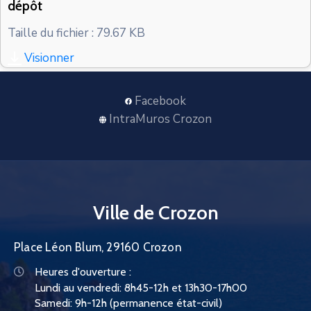
dépôt
CONTACT
Taille du fichier : 79.67 KB
Visionner
Facebook
IntraMuros Crozon
Ville de Crozon
Place Léon Blum, 29160 Crozon
Heures d'ouverture :
Lundi au vendredi: 8h45-12h et 13h30-17h00
Samedi: 9h-12h (permanence état-civil)