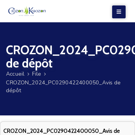
LA
MAIRIE
CROZON_2024_PC029
VIE
LOCALE
de dépôt
VIE
Accueil
File
SOCIALE
CROZON_2024_PC0290422400050_Avis de
TERRE
dépôt
ET
MER
VOS
DÉMARCHES
CROZON_2024_PC0290422400050_Avis de