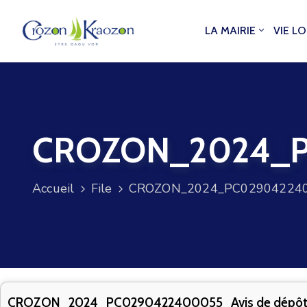
LA MAIRIE
VIE L
CROZON_2024_PC
Accueil
File
CROZON_2024_PC0290422400
CROZON_2024_PC0290422400055_Avis de dépô