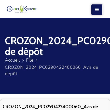
LA
MAIRIE
CROZON_2024_PC029
VIE
LOCALE
de dépôt
VIE
Accueil
File
SOCIALE
CROZON_2024_PC0290422400060_Avis de
TERRE
dépôt
ET
MER
VOS
DÉMARCHES
CROZON_2024_PC0290422400060_Avis de