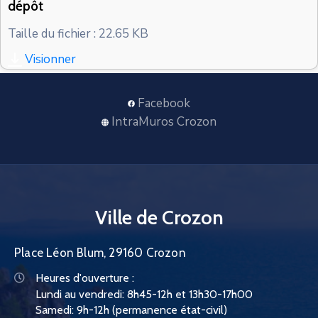
dépôt
CONTACT
Taille du fichier : 22.65 KB
Visionner
Facebook
IntraMuros Crozon
Ville de Crozon
Place Léon Blum, 29160 Crozon
Heures d'ouverture :
Lundi au vendredi: 8h45-12h et 13h30-17h00
Samedi: 9h-12h (permanence état-civil)