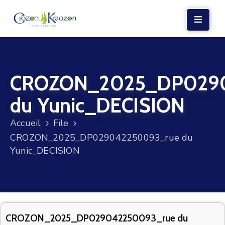
LA
MAIRIE
CROZON_2025_DP029
VIE
LOCALE
du Yunic_DECISION
VIE
Accueil
File
SOCIALE
CROZON_2025_DP029042250093_rue du
TERRE
Yunic_DECISION
ET
MER
VOS
DÉMARCHES
CROZON_2025_DP029042250093_rue du