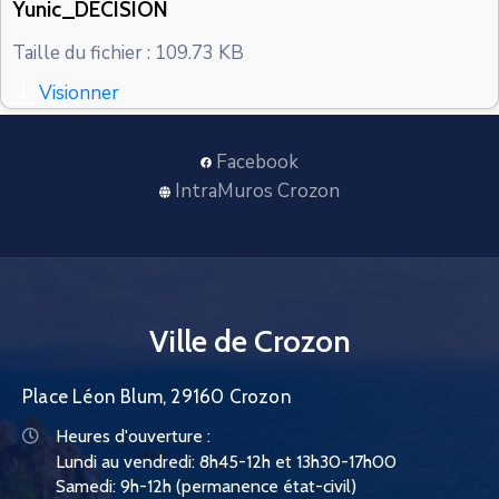
Yunic_DECISION
CONTACT
Taille du fichier : 109.73 KB
Visionner
Facebook
IntraMuros Crozon
Ville de Crozon
Place Léon Blum, 29160 Crozon
Heures d'ouverture :
Lundi au vendredi: 8h45-12h et 13h30-17h00
Samedi: 9h-12h (permanence état-civil)