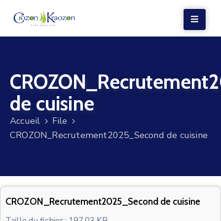
LA
MAIRIE
CROZON_Recrutement2
VIE
LOCALE
de cuisine
VIE
Accueil
File
SOCIALE
CROZON_Recrutement2025_Second de cuisine
TERRE
ET
MER
VOS
CROZON_Recrutement2025_Second de cuisine
DÉMARCHES
Taille du fichier : 197.03 KB