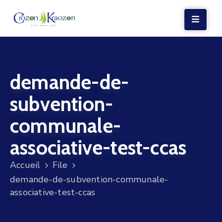
LA
MAIRIE
demande-de-
VIE
LOCALE
subvention-
VIE
communale-
SOCIALE
associative-test-ccas
TERRE
ET
Accueil
File
MER
demande-de-subvention-communale-
associative-test-ccas
VOS
DÉMARCHES