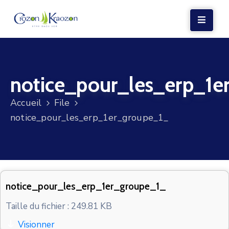
LA
MAIRIE
notice_pour_les_erp_1e
VIE
LOCALE
Accueil
File
VIE
notice_pour_les_erp_1er_groupe_1_
SOCIALE
TERRE
ET
MER
notice_pour_les_erp_1er_groupe_1_
VOS
Taille du fichier : 249.81 KB
DÉMARCHES
Visionner