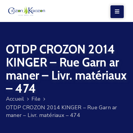
LA
MAIRIE
OTDP CROZON 2014
VIE
LOCALE
KINGER – Rue Garn ar
VIE
maner – Livr. matériaux
SOCIALE
– 474
TERRE
ET
Accueil
File
MER
OTDP CROZON 2014 KINGER – Rue Garn ar
maner – Livr. matériaux – 474
VOS
DÉMARCHES