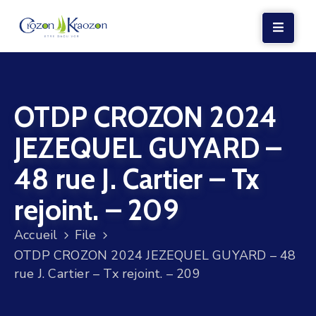
LA
MAIRIE
OTDP CROZON 2024
VIE
LOCALE
JEZEQUEL GUYARD –
VIE
48 rue J. Cartier – Tx
SOCIALE
rejoint. – 209
TERRE
ET
Accueil
File
MER
OTDP CROZON 2024 JEZEQUEL GUYARD – 48
rue J. Cartier – Tx rejoint. – 209
VOS
DÉMARCHES