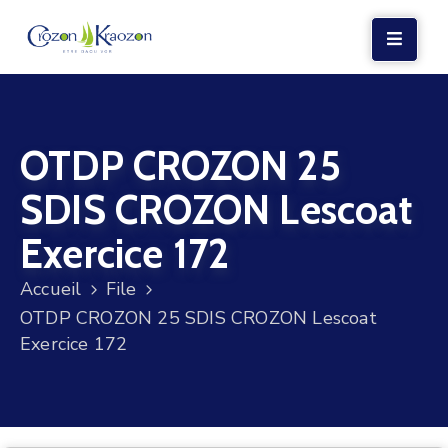
LA
MAIRIE
OTDP CROZON 25
VIE
LOCALE
SDIS CROZON Lescoat
VIE
Exercice 172
SOCIALE
Accueil
File
TERRE
OTDP CROZON 25 SDIS CROZON Lescoat
ET
Exercice 172
MER
VOS
DÉMARCHES