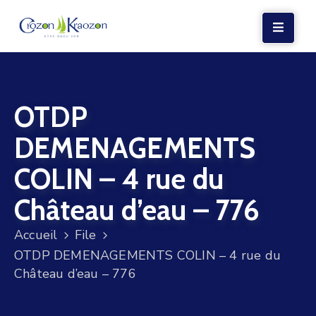
LA
MAIRIE
OTDP
VIE
LOCALE
DEMENAGEMENTS
VIE
COLIN – 4 rue du
SOCIALE
Château d’eau – 776
TERRE
ET
Accueil
File
MER
OTDP DEMENAGEMENTS COLIN – 4 rue du
Château d’eau – 776
VOS
DÉMARCHES