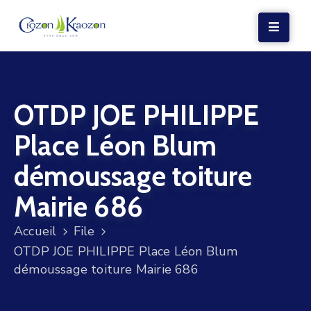
LA
MAIRIE
OTDP JOE PHILIPPE
VIE
LOCALE
Place Léon Blum
VIE
démoussage toiture
SOCIALE
Mairie 686
TERRE
ET
Accueil
File
MER
OTDP JOE PHILIPPE Place Léon Blum
démoussage toiture Mairie 686
VOS
DÉMARCHES