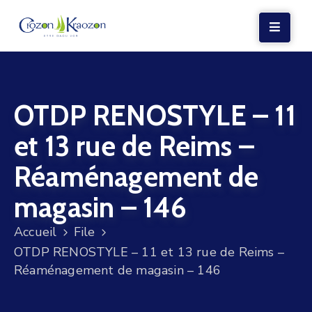
LA
MAIRIE
OTDP RENOSTYLE – 11
VIE
LOCALE
et 13 rue de Reims –
VIE
Réaménagement de
SOCIALE
magasin – 146
TERRE
ET
Accueil
File
MER
OTDP RENOSTYLE – 11 et 13 rue de Reims –
Réaménagement de magasin – 146
VOS
DÉMARCHES