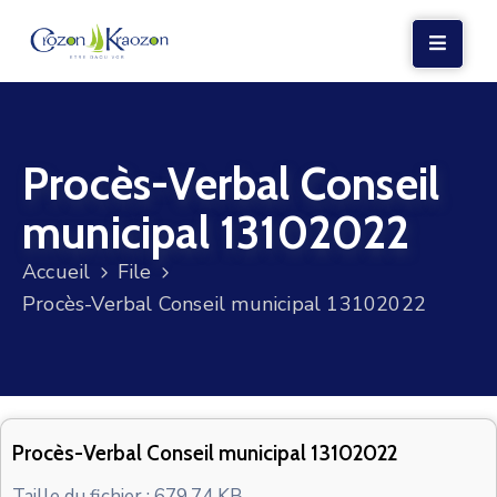
LA
MAIRIE
Procès-Verbal Conseil
VIE
LOCALE
municipal 13102022
VIE
Accueil
File
SOCIALE
Procès-Verbal Conseil municipal 13102022
TERRE
ET
MER
VOS
Procès-Verbal Conseil municipal 13102022
DÉMARCHES
Taille du fichier : 679.74 KB