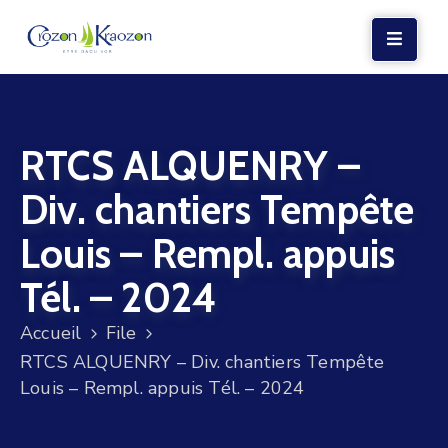
LA
MAIRIE
RTCS ALQUENRY –
VIE
LOCALE
Div. chantiers Tempête
VIE
Louis – Rempl. appuis
SOCIALE
Tél. – 2024
TERRE
ET
Accueil
File
MER
RTCS ALQUENRY – Div. chantiers Tempête
Louis – Rempl. appuis Tél. – 2024
VOS
DÉMARCHES