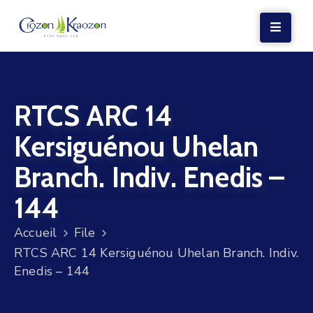
LA
MAIRIE
RTCS ARC 14
VIE
LOCALE
Kersiguénou Uhelan
VIE
Branch. Indiv. Enedis –
SOCIALE
144
TERRE
ET
Accueil
File
MER
RTCS ARC 14 Kersiguénou Uhelan Branch. Indiv.
Enedis – 144
VOS
DÉMARCHES