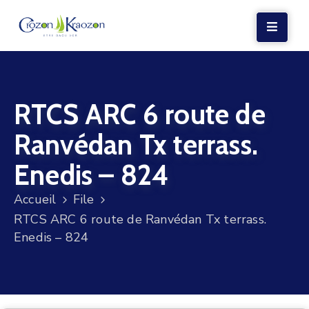
LA
MAIRIE
RTCS ARC 6 route de
VIE
LOCALE
Ranvédan Tx terrass.
VIE
Enedis – 824
SOCIALE
Accueil
File
TERRE
RTCS ARC 6 route de Ranvédan Tx terrass.
ET
Enedis – 824
MER
VOS
DÉMARCHES