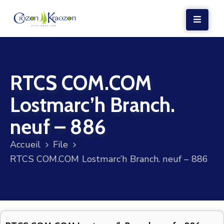
LA
MAIRIE
RTCS COM.COM
VIE
LOCALE
Lostmarc’h Branch.
VIE
neuf – 886
SOCIALE
Accueil
File
TERRE
RTCS COM.COM Lostmarc’h Branch. neuf – 886
ET
MER
VOS
DÉMARCHES