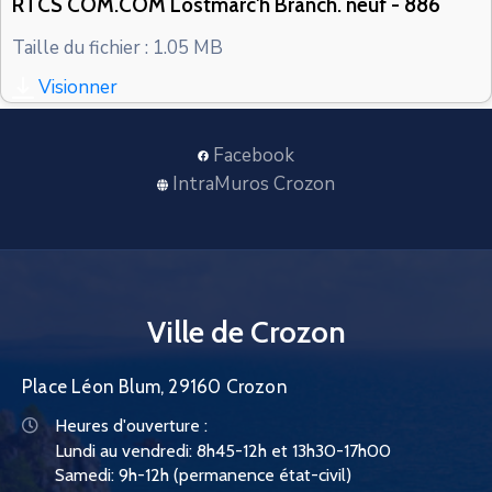
RTCS COM.COM Lostmarc'h Branch. neuf - 886
CONTACT
Taille du fichier : 1.05 MB
Visionner
Facebook
IntraMuros Crozon
Ville de Crozon
Place Léon Blum, 29160 Crozon
Heures d'ouverture :
Lundi au vendredi: 8h45-12h et 13h30-17h00
Samedi: 9h-12h (permanence état-civil)