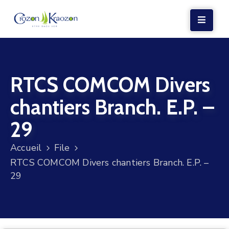
LA
MAIRIE
RTCS COMCOM Divers
VIE
LOCALE
chantiers Branch. E.P. –
VIE
29
SOCIALE
Accueil
File
TERRE
RTCS COMCOM Divers chantiers Branch. E.P. –
ET
29
MER
VOS
DÉMARCHES