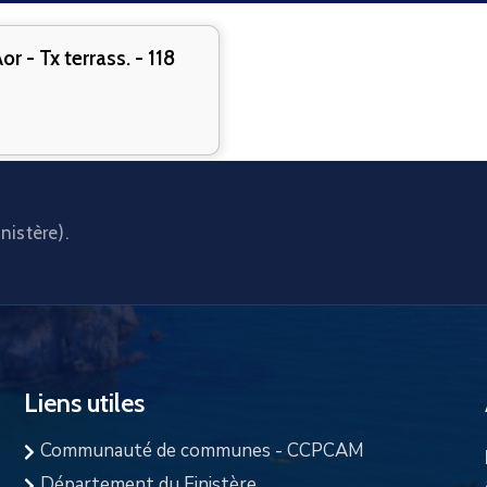
- Tx terrass. - 118
nistère).
Liens utiles
Communauté de communes - CCPCAM
Département du Finistère