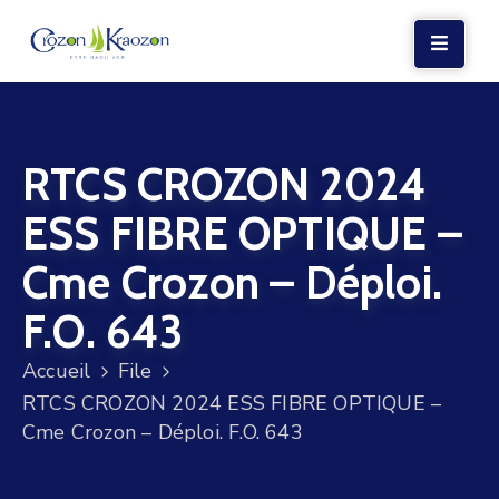
LA
MAIRIE
RTCS CROZON 2024
VIE
LOCALE
ESS FIBRE OPTIQUE –
VIE
Cme Crozon – Déploi.
SOCIALE
F.O. 643
TERRE
ET
Accueil
File
MER
RTCS CROZON 2024 ESS FIBRE OPTIQUE –
Cme Crozon – Déploi. F.O. 643
VOS
DÉMARCHES