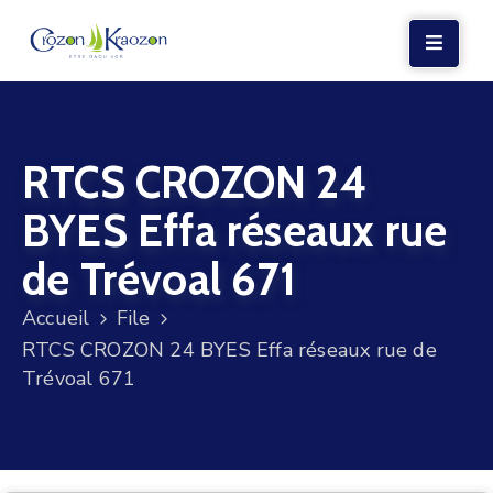
LA
MAIRIE
RTCS CROZON 24
VIE
LOCALE
BYES Effa réseaux rue
VIE
de Trévoal 671
SOCIALE
Accueil
File
TERRE
RTCS CROZON 24 BYES Effa réseaux rue de
ET
Trévoal 671
MER
VOS
DÉMARCHES