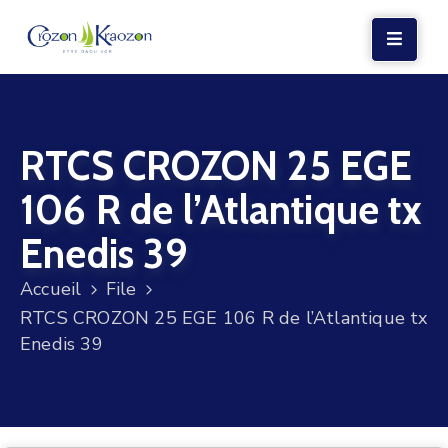
LA
MAIRIE
RTCS CROZON 25 EGE
VIE
LOCALE
106 R de l’Atlantique tx
VIE
Enedis 39
SOCIALE
Accueil
File
TERRE
RTCS CROZON 25 EGE 106 R de l’Atlantique tx
ET
Enedis 39
MER
VOS
DÉMARCHES