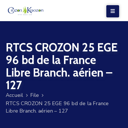
LA
MAIRIE
RTCS CROZON 25 EGE
VIE
LOCALE
96 bd de la France
VIE
Libre Branch. aérien –
SOCIALE
127
TERRE
ET
Accueil
File
MER
RTCS CROZON 25 EGE 96 bd de la France
Libre Branch. aérien – 127
VOS
DÉMARCHES