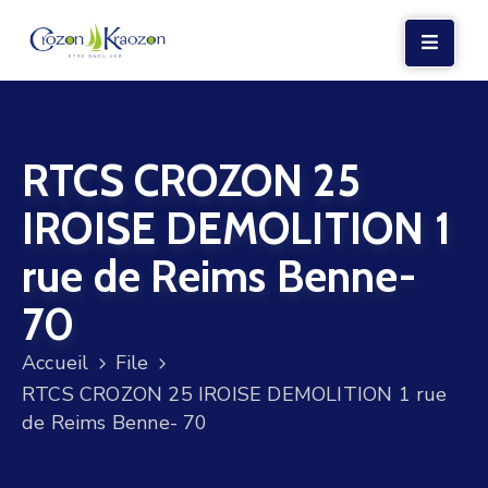
LA
MAIRIE
RTCS CROZON 25
VIE
LOCALE
IROISE DEMOLITION 1
VIE
rue de Reims Benne-
SOCIALE
70
TERRE
ET
Accueil
File
MER
RTCS CROZON 25 IROISE DEMOLITION 1 rue
de Reims Benne- 70
VOS
DÉMARCHES