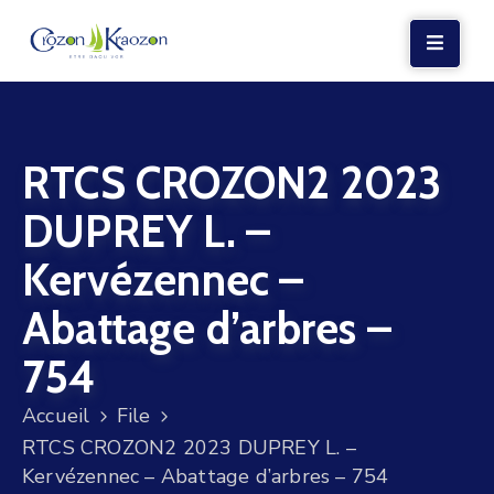
LA
MAIRIE
RTCS CROZON2 2023
VIE
LOCALE
DUPREY L. –
VIE
Kervézennec –
SOCIALE
Abattage d’arbres –
TERRE
ET
754
MER
Accueil
File
VOS
RTCS CROZON2 2023 DUPREY L. –
DÉMARCHES
Kervézennec – Abattage d’arbres – 754